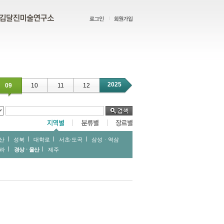
2025
09
10
11
12
산
성북
대학로
서초∙도곡
삼성ㆍ역삼
라
경상ㆍ울산
제주