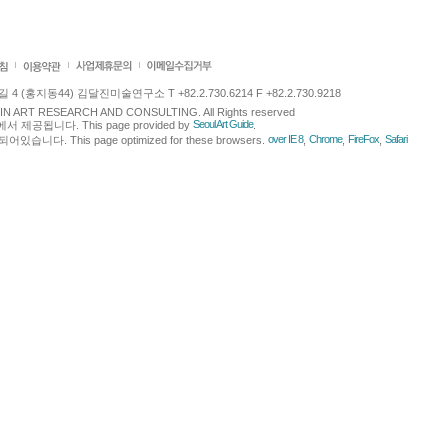
 (홍지동44) 김달진미술연구소 T +82.2.730.6214 F +82.2.730.9218
LJIN ART RESEARCH AND CONSULTING. All Rights reserved
Seoul Art Guide
에서 제공됩니다. This page provided by
.
over IE 8
Chrome
FireFox
Safari
다. This page optimized for these browsers.
,
,
,