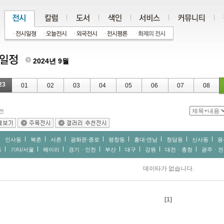
2024년 9월
23
01
02
03
04
05
06
07
08
건
인사동
북촌
서촌
광화문∙종로
평창동
홍대∙연남
청담동
신사동
용
동
기타/서울
헤이리
경기ㆍ인천
부산
대구
강원
대전ㆍ충청
광주ㆍ전
데이타가 없습니다.
[1]