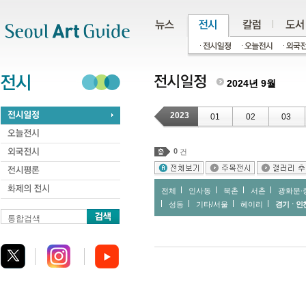
주메뉴
서브메뉴
본문바로가기
하단
2024년 9월
2023
01
02
03
0
건
전체
인사동
북촌
서촌
광화문∙
성동
기타/서울
헤이리
경기ㆍ인
통합검색