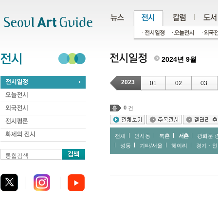
주메뉴
서브메뉴
본문바로가기
하단
2024년 9월
2023
01
02
03
0
건
전체
인사동
북촌
서촌
광화문∙
성동
기타/서울
헤이리
경기ㆍ인
통합검색