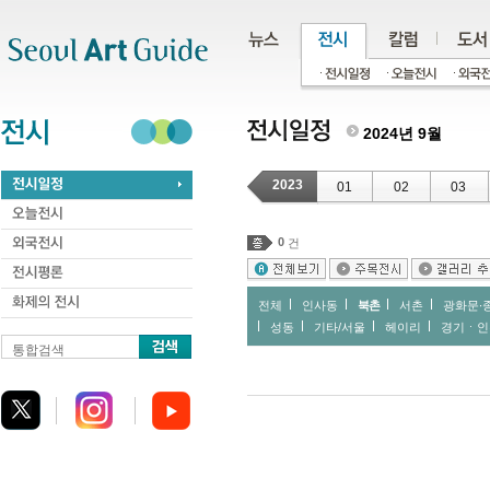
주메뉴
서브메뉴
본문바로가기
하단
2024년 9월
2023
01
02
03
0
건
전체
인사동
북촌
서촌
광화문∙
성동
기타/서울
헤이리
경기ㆍ인
통합검색