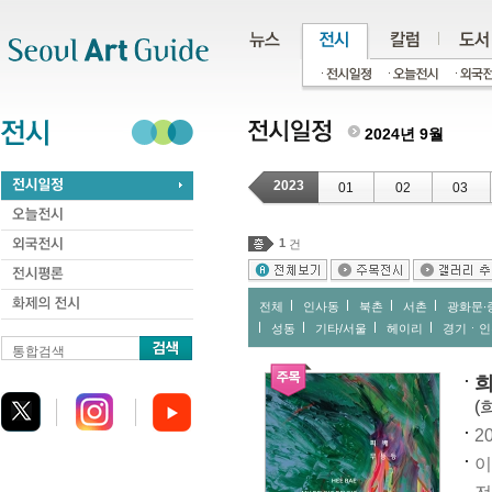
주메뉴
서브메뉴
본문바로가기
하단
2024년 9월
2023
01
02
03
1
건
전체
인사동
북촌
서촌
광화문∙
성동
기타/서울
헤이리
경기ㆍ인
통합검색
희
(
20
이