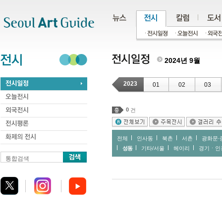
주메뉴
서브메뉴
본문바로가기
하단
2024년 9월
2023
01
02
03
0
건
전체
인사동
북촌
서촌
광화문∙
성동
기타/서울
헤이리
경기ㆍ인
통합검색