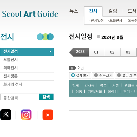
주메뉴
서브메뉴
본문바로가기
하단
2024년 9월
2023
01
02
03
0
건
전체
인사동
북촌
서촌
광화문∙
성동
기타/서울
헤이리
경기ㆍ인
통합검색