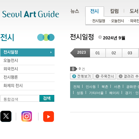
주메뉴
서브메뉴
본문바로가기
하단
2024년 9월
2023
01
02
03
0
건
전체
인사동
북촌
서촌
광화문∙
성동
기타/서울
헤이리
경기ㆍ인
통합검색