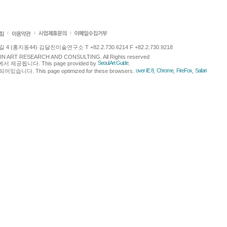
 (홍지동44) 김달진미술연구소 T +82.2.730.6214 F +82.2.730.9218
LJIN ART RESEARCH AND CONSULTING. All Rights reserved
Seoul Art Guide
에서 제공됩니다. This page provided by
.
over IE 8
Chrome
FireFox
Safari
다. This page optimized for these browsers.
,
,
,