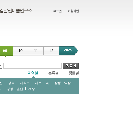
2025
09
10
11
12
산
성북
대학로
서초∙도곡
삼성ㆍ역삼
라
경상ㆍ울산
제주