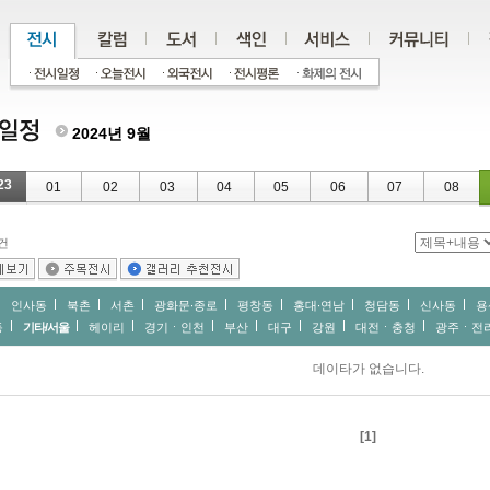
2024년 9월
23
01
02
03
04
05
06
07
08
건
인사동
북촌
서촌
광화문∙종로
평창동
홍대∙연남
청담동
신사동
용
동
기타/서울
헤이리
경기ㆍ인천
부산
대구
강원
대전ㆍ충청
광주ㆍ전
데이타가 없습니다.
[1]