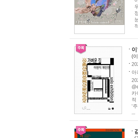
아
적
이
(
20
아
2
@e
카
적
‘
...
김