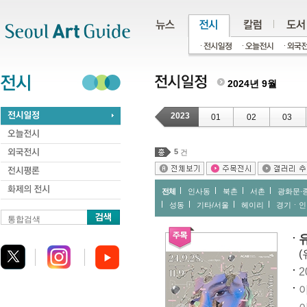
주메뉴
서브메뉴
본문바로가기
하단
2024년 9월
2023
01
02
03
5
건
전체
인사동
북촌
서촌
광화문∙
성동
기타/서울
헤이리
경기ㆍ인
통합검색
(
2
아