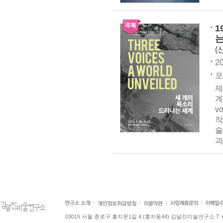
1
는
(
20
포
제
계
v
작
술
과
03015 서울 종로구 홍지문1길 4 (홍지동44) 김달진미술연구소 T +82.2.7