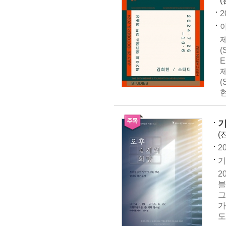
(
2
아
(
E
(
현
기
(
20
기
2
블
그
가
도