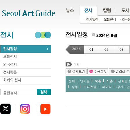
주메뉴
서브메뉴
본문바로가기
하단
2024년 8월
2023
01
02
03
0
건
전체
인사동
북촌
서촌
광화문∙
성동
기타/서울
헤이리
경기ㆍ인
통합검색