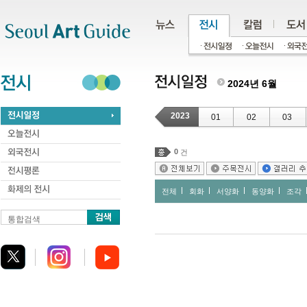
주메뉴
서브메뉴
본문바로가기
하단
2024년 6월
2023
01
02
03
0
건
전체
회화
서양화
동양화
조각
통합검색