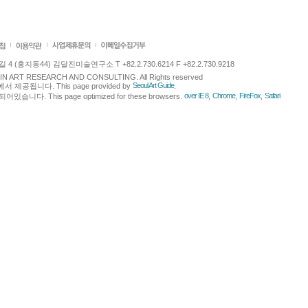
 (홍지동44) 김달진미술연구소 T +82.2.730.6214 F +82.2.730.9218
LJIN ART RESEARCH AND CONSULTING. All Rights reserved
Seoul Art Guide
에서 제공됩니다. This page provided by
.
over IE 8
Chrome
FireFox
Safari
다. This page optimized for these browsers.
,
,
,