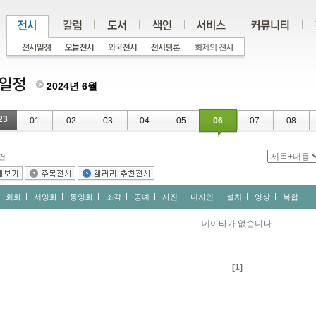
2024년 6월
23
01
02
03
04
05
06
07
08
건
회화
서양화
동양화
조각
공예
사진
디자인
설치
영상
복합
데이타가 없습니다.
[1]