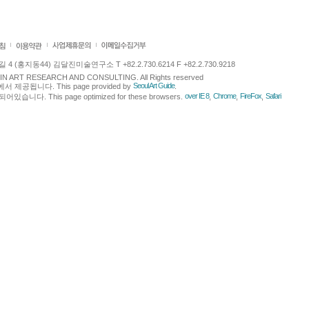
 (홍지동44) 김달진미술연구소 T +82.2.730.6214 F +82.2.730.9218
LJIN ART RESEARCH AND CONSULTING. All Rights reserved
Seoul Art Guide
에서 제공됩니다. This page provided by
.
over IE 8
Chrome
FireFox
Safari
다. This page optimized for these browsers.
,
,
,