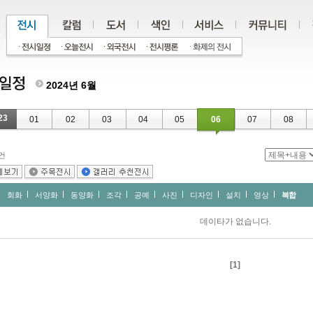
2024년 6월
23
01
02
03
04
05
06
07
08
건
회화
서양화
동양화
조각
공예
사진
디자인
설치
영상
복합
데이타가 없습니다.
[1]