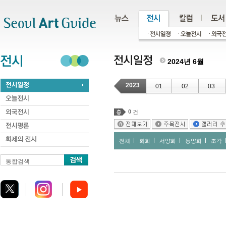
주메뉴
서브메뉴
본문바로가기
하단
2024년 6월
2023
01
02
03
0
건
전체
회화
서양화
동양화
조각
통합검색