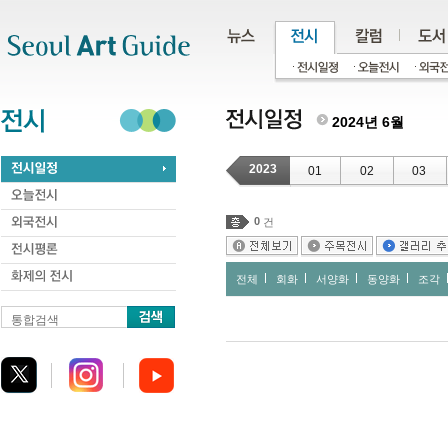
주메뉴
서브메뉴
본문바로가기
하단
2024년 6월
2023
01
02
03
0
건
전체
회화
서양화
동양화
조각
통합검색