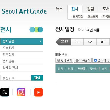
주메뉴
서브메뉴
본문바로가기
하단
2024년 6월
2023
01
02
03
0
건
전체
회화
서양화
동양화
조각
통합검색