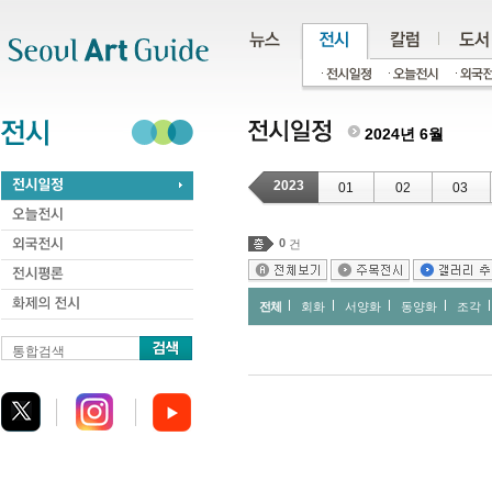
주메뉴
서브메뉴
본문바로가기
하단
2024년 6월
2023
01
02
03
0
건
전체
회화
서양화
동양화
조각
통합검색