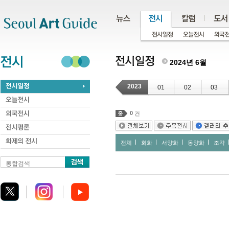
주메뉴
서브메뉴
본문바로가기
하단
2024년 6월
2023
01
02
03
0
건
전체
회화
서양화
동양화
조각
통합검색