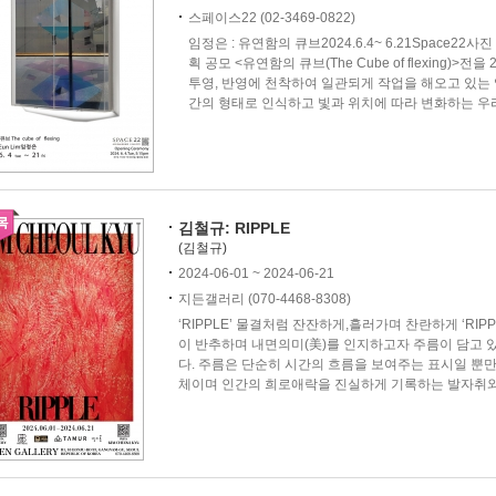
스페이스22 (02-3469-0822)
임정은 : 유연함의 큐브2024.6.4~ 6.21Space22
획 공모 <유연함의 큐브(The Cube of flexing)>전
투영, 반영에 천착하여 일관되게 작업을 해오고 있는
간의 형태로 인식하고 빛과 위치에 따라 변화하는 우리
김철규: RIPPLE
(김철규)
2024-06-01 ~ 2024-06-21
지든갤러리 (070-4468-8308)
‘RIPPLE’ 물결처럼 잔잔하게,흘러가며 찬란하게 ‘RI
이 반추하며 내면의미(美)를 인지하고자 주름이 담고
다. 주름은 단순히 시간의 흐름을 보여주는 표시일 뿐
체이며 인간의 희로애락을 진실하게 기록하는 발자취와 