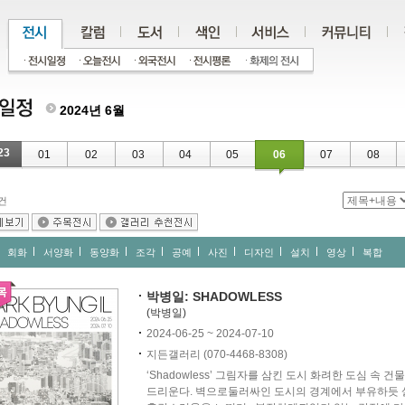
2024년 6월
23
01
02
03
04
05
06
07
08
건
회화
서양화
동양화
조각
공예
사진
디자인
설치
영상
복합
박병일: SHADOWLESS
(박병일)
2024-06-25 ~ 2024-07-10
지든갤러리 (070-4468-8308)
‘Shadowless’ 그림자를 삼킨 도시 화려한 도심 속
드리운다. 벽으로둘러싸인 도시의 경계에서 부유하듯 