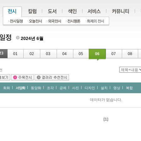
2024년 6월
23
01
02
03
04
05
06
07
08
건
회화
서양화
동양화
조각
공예
사진
디자인
설치
영상
복합
데이타가 없습니다.
[1]