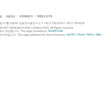
 (홍지동44) 김달진미술연구소 T +82.2.730.6214 F +82.2.730.9218
LJIN ART RESEARCH AND CONSULTING. All Rights reserved
Seoul Art Guide
에서 제공됩니다. This page provided by
.
over IE 8
Chrome
FireFox
Safari
다. This page optimized for these browsers.
,
,
,