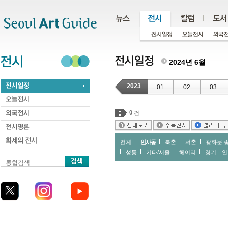
주메뉴
서브메뉴
본문바로가기
하단
2024년 6월
2023
01
02
03
0
건
전체
인사동
북촌
서촌
광화문∙
성동
기타/서울
헤이리
경기ㆍ인
통합검색