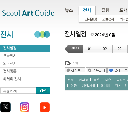
주메뉴
서브메뉴
본문바로가기
하단
2024년 6월
2023
01
02
03
0
건
전체
인사동
북촌
서촌
광화문∙
성동
기타/서울
헤이리
경기ㆍ인
통합검색