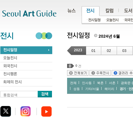
주메뉴
서브메뉴
본문바로가기
하단
2024년 6월
2023
01
02
03
0
건
전체
인사동
북촌
서촌
광화문∙
성동
기타/서울
헤이리
경기ㆍ인
통합검색