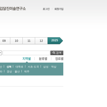
2025
09
10
11
12
산
성북
대학로
서초∙도곡
삼성ㆍ역삼
라
경상ㆍ울산
제주