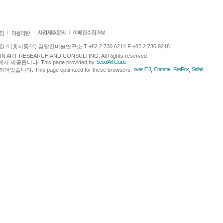
 (홍지동44) 김달진미술연구소 T +82.2.730.6214 F +82.2.730.9218
LJIN ART RESEARCH AND CONSULTING. All Rights reserved
Seoul Art Guide
에서 제공됩니다. This page provided by
.
over IE 8
Chrome
FireFox
Safari
다. This page optimized for these browsers.
,
,
,