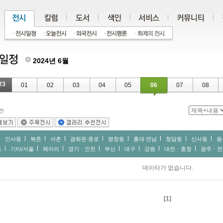
2024년 6월
23
01
02
03
04
05
06
07
08
건
인사동
북촌
서촌
광화문∙종로
평창동
홍대∙연남
청담동
신사동
용
동
기타/서울
헤이리
경기ㆍ인천
부산
대구
강원
대전ㆍ충청
광주ㆍ전
데이타가 없습니다.
[1]