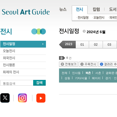
주메뉴
서브메뉴
본문바로가기
하단
2024년 6월
2023
01
02
03
0
건
전체
인사동
북촌
서촌
광화문∙
성동
기타/서울
헤이리
경기ㆍ인
통합검색