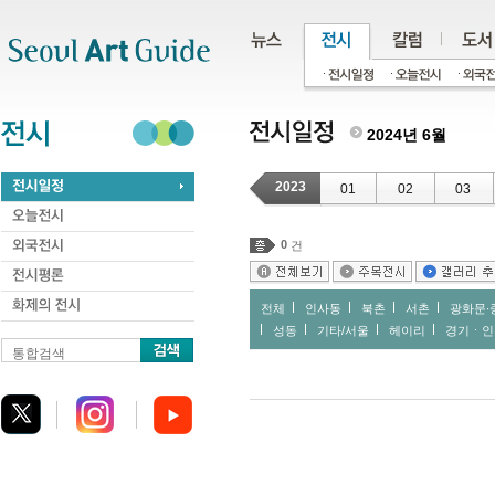
주메뉴
서브메뉴
본문바로가기
하단
2024년 6월
2023
01
02
03
0
건
전체
인사동
북촌
서촌
광화문∙
성동
기타/서울
헤이리
경기ㆍ인
통합검색