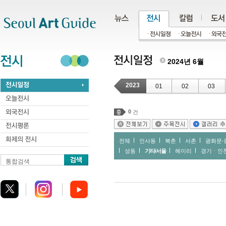
주메뉴
서브메뉴
본문바로가기
하단
2024년 6월
2023
01
02
03
0
건
전체
인사동
북촌
서촌
광화문∙
성동
기타/서울
헤이리
경기ㆍ인
통합검색