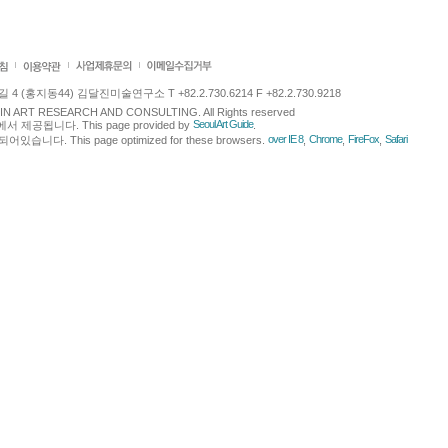
 (홍지동44) 김달진미술연구소 T +82.2.730.6214 F +82.2.730.9218
LJIN ART RESEARCH AND CONSULTING. All Rights reserved
Seoul Art Guide
에서 제공됩니다. This page provided by
.
over IE 8
Chrome
FireFox
Safari
다. This page optimized for these browsers.
,
,
,