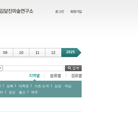
2025
09
10
11
12
산
성북
대학로
서초∙도곡
삼성ㆍ역삼
라
경상ㆍ울산
제주