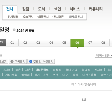
2024년 6월
23
01
02
03
04
05
06
07
08
건
인사동
북촌
서촌
광화문∙종로
평창동
홍대∙연남
청담동
신사동
용
동
기타/서울
헤이리
경기ㆍ인천
부산
대구
강원
대전ㆍ충청
광주ㆍ전
데이타가 없습니다.
[1]