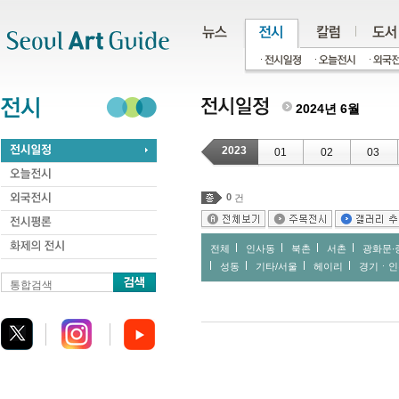
주메뉴
서브메뉴
본문바로가기
하단
2024년 6월
2023
01
02
03
0
건
전체
인사동
북촌
서촌
광화문∙
성동
기타/서울
헤이리
경기ㆍ인
통합검색