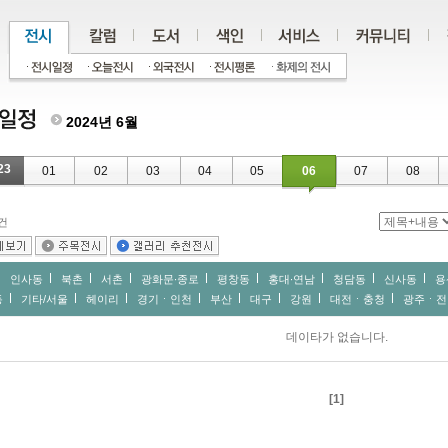
2024년 6월
23
01
02
03
04
05
06
07
08
건
인사동
북촌
서촌
광화문∙종로
평창동
홍대∙연남
청담동
신사동
용
동
기타/서울
헤이리
경기ㆍ인천
부산
대구
강원
대전ㆍ충청
광주ㆍ전
데이타가 없습니다.
[1]