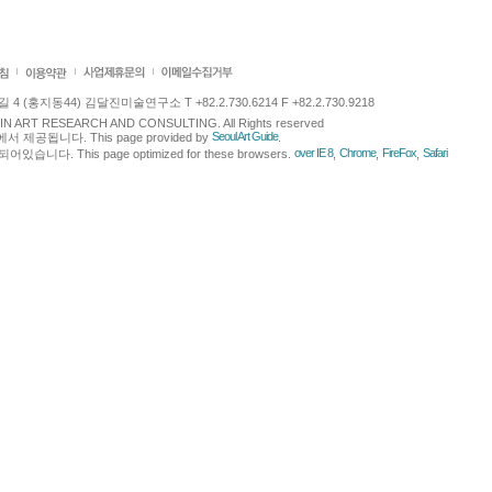
 (홍지동44) 김달진미술연구소 T +82.2.730.6214 F +82.2.730.9218
LJIN ART RESEARCH AND CONSULTING. All Rights reserved
Seoul Art Guide
에서 제공됩니다. This page provided by
.
over IE 8
Chrome
FireFox
Safari
다. This page optimized for these browsers.
,
,
,