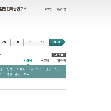
2025
09
10
11
12
산
성북
대학로
서초∙도곡
삼성ㆍ역삼
라
경상ㆍ울산
제주