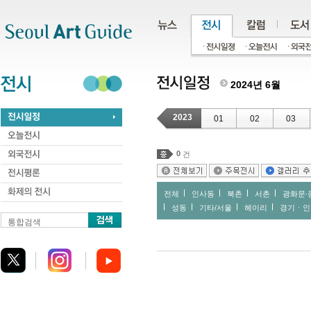
주메뉴
서브메뉴
본문바로가기
하단
2024년 6월
2023
01
02
03
0
건
전체
인사동
북촌
서촌
광화문∙
성동
기타/서울
헤이리
경기ㆍ인
통합검색