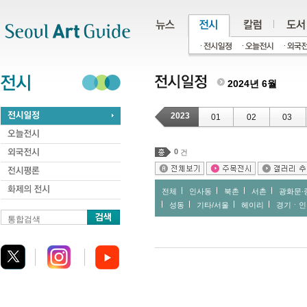
주메뉴
서브메뉴
본문바로가기
하단
2024년 6월
2023
01
02
03
0
건
전체
인사동
북촌
서촌
광화문∙
성동
기타/서울
헤이리
경기ㆍ인
통합검색