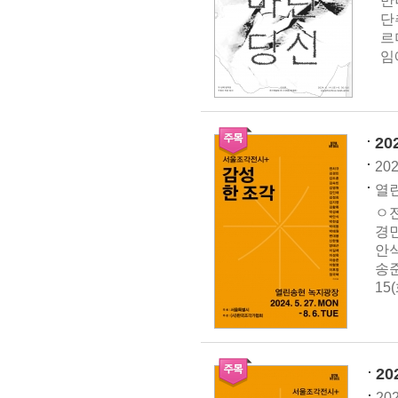
만
단
르
임
2
202
열린
ㅇ전
경민
안식
송준
15
2
202