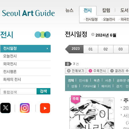
주메뉴
서브메뉴
본문바로가기
하단
2024년 6월
2023
01
02
03
3
건
전체
인사동
북촌
서촌
광화문∙
성동
기타/서울
헤이리
경기ㆍ인
통합검색
주
20
서
《