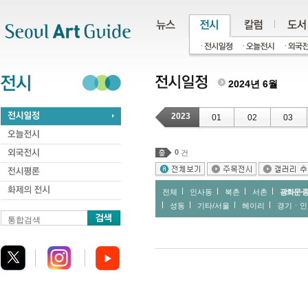
주메뉴
서브메뉴
본문바로가기
하단
2024년 6월
2023
01
02
03
0
건
전체
인사동
북촌
서촌
광화문∙
성동
기타/서울
헤이리
경기ㆍ인
통합검색