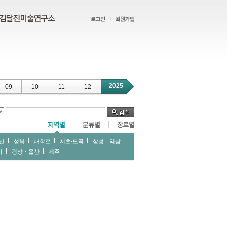
2025
09
10
11
12
산
성북
대학로
서초∙도곡
삼성ㆍ역삼
라
경상ㆍ울산
제주