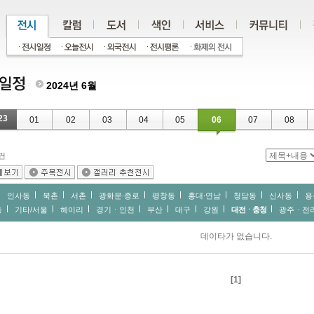
2024년 6월
23
01
02
03
04
05
06
07
08
건
인사동
북촌
서촌
광화문∙종로
평창동
홍대∙연남
청담동
신사동
용
동
기타/서울
헤이리
경기ㆍ인천
부산
대구
강원
대전ㆍ충청
광주ㆍ전
데이타가 없습니다.
[1]