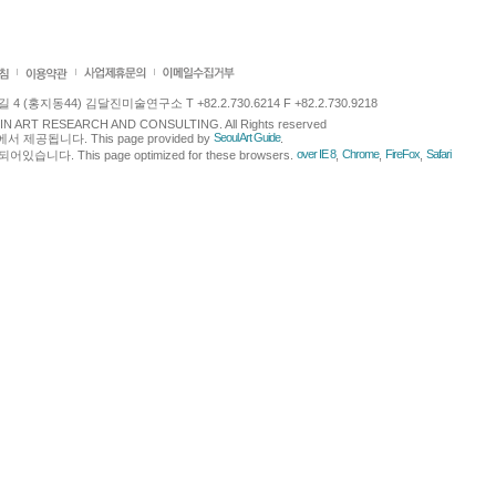
 (홍지동44) 김달진미술연구소 T +82.2.730.6214 F +82.2.730.9218
LJIN ART RESEARCH AND CONSULTING. All Rights reserved
Seoul Art Guide
에서 제공됩니다. This page provided by
.
over IE 8
Chrome
FireFox
Safari
다. This page optimized for these browsers.
,
,
,