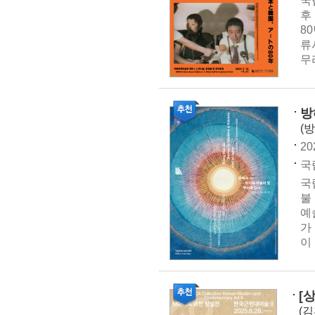
국
후
8
류
무
방
(
20
국
국
불
예
가
이
[
(김