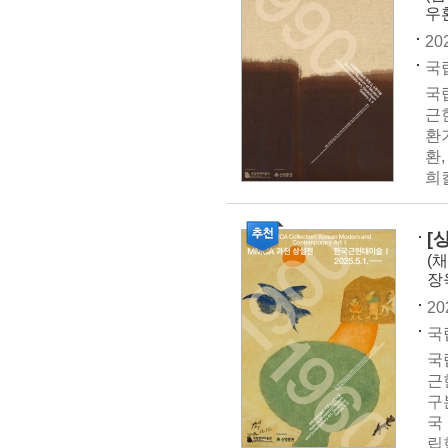
우
20
국립
국
근
환기
환
희컬
[
(
장
20
국
국
근
구
국
립