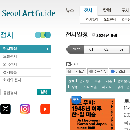
주메뉴
서브메뉴
본문바로가기
하단
2026년 8월
2025
01
02
03
4
건
전체
인사동
북촌
서촌
광화문∙
성동
기타/서울
헤이리
경기ㆍ인
통합검색
로
(4
20
국