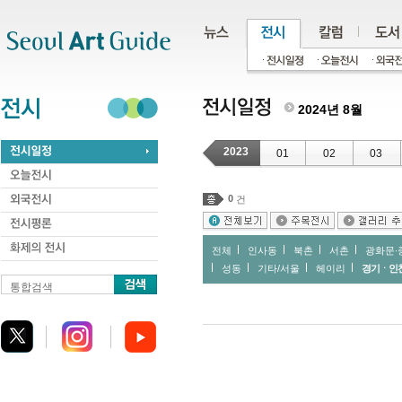
주메뉴
서브메뉴
본문바로가기
하단
2024년 8월
2023
01
02
03
0
건
전체
인사동
북촌
서촌
광화문∙
성동
기타/서울
헤이리
경기ㆍ인
통합검색