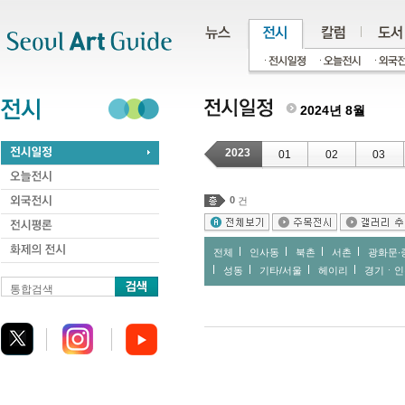
주메뉴
서브메뉴
본문바로가기
하단
2024년 8월
2023
01
02
03
0
건
전체
인사동
북촌
서촌
광화문∙
성동
기타/서울
헤이리
경기ㆍ인
통합검색