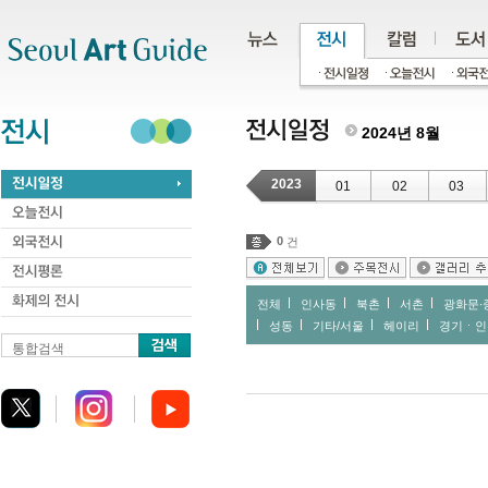
주메뉴
서브메뉴
본문바로가기
하단
2024년 8월
2023
01
02
03
0
건
전체
인사동
북촌
서촌
광화문∙
성동
기타/서울
헤이리
경기ㆍ인
통합검색