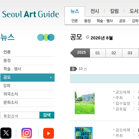
주메뉴
서브메뉴
본문바로가기
하단
2026년 8월
2025
01
02
03
13
건
공모제목
주최
접수일정
공표일
통합검색
공모제목
주최