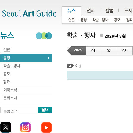
주메뉴
서브메뉴
본문바로가기
하단
2026년 8월
2025
01
02
03
0
건
통합검색