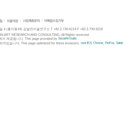
 (홍지동44) 김달진미술연구소 T +82.2.730.6214 F +82.2.730.9218
LJIN ART RESEARCH AND CONSULTING. All Rights reserved
Seoul Art Guide
에서 제공됩니다. This page provided by
.
over IE 8
Chrome
FireFox
Safari
다. This page optimized for these browsers.
,
,
,