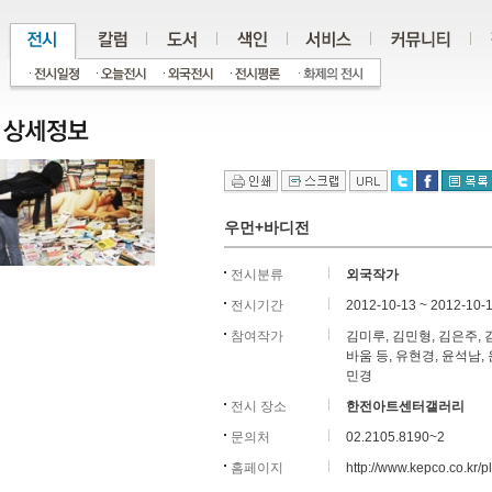
우먼+바디전
전시분류
외국작가
전시기간
2012-10-13 ~ 2012-10-
참여작가
김미루, 김민형, 김은주, 
바움 등, 유현경, 윤석남,
민경
전시 장소
한전아트센터갤러리
문의처
02.2105.8190~2
홈페이지
http://www.kepco.co.kr/p